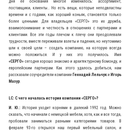
дня ее основания многое изменилось: ассортимент,
поставщики, клиенты… Но есть вещи, которые неподвластны
времени и с годами, как хороший коньяк, становятся только
более ценными. Для владельцев «СЕРГО» это их дружба,
взаимопонимание и честность в отношениях с партнерами и
клиентами. Все эти годы плечом к плечу они преодолевали
трудности, вместе переживали взлеты и падения, но неутомимо
шли к своей цели – создать компанию, на которую всегда
можно положиться. И у них это получилось. Имя
«СЕРГО»
сегодня хорошо знакомо и архитектурному бомонду, и
европейским партнерам. Как этого удалось добиться, нам
рассказали соучредители компании
Геннадий Лельчук
и
Игорь
Мазур
.
LC: C чего началась история компании «СЕРГО»?
И. Ю.:
История уходит корнями в далекий 1992 год. Можно
сказать, что начинали с немецкой мебели, хотя, как и все тогда,
пробовали заниматься разными категориями товаров. В
феврале 93-го открылся наш первый мебельный салон, и