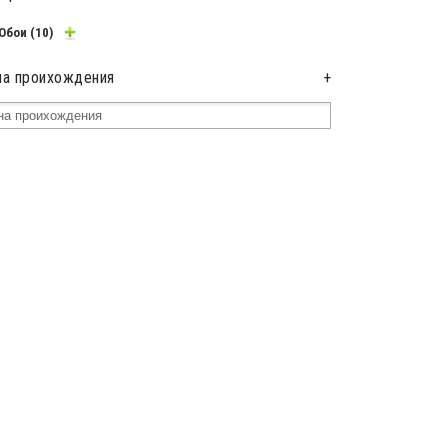
Обои
(10)
на проихождения
+