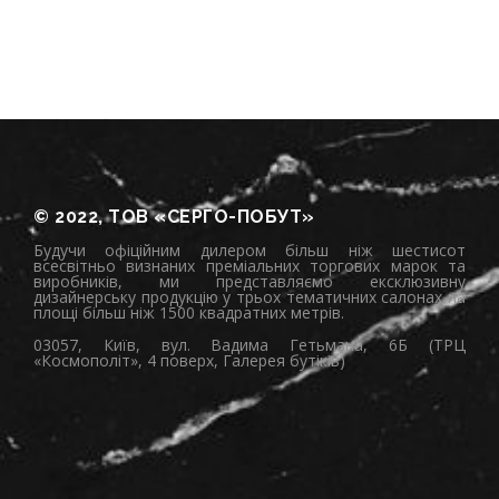
© 2022, ТОВ «СЕРГО-ПОБУТ»
Будучи офіційним дилером більш ніж шестисот
всесвітньо визнаних преміальних торгових марок та
виробників, ми представляємо ексклюзивну
дизайнерську продукцію у трьох тематичних салонах на
площі більш ніж 1500 квадратних метрів.
03057, Київ, вул. Вадима Гетьмана, 6Б (ТРЦ
«Космополіт», 4 поверх, Галерея бутіків)