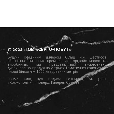
© 2022, ТОВ «СЕРГО-ПОБУТ»
Будучи офіційним дилером більш ніж шестисот
всесвітньо визнаних преміальних торгових марок та
виробників, ми представляємо ексклюзивну
дизайнерську продукцію у трьох тематичних салонах на
площі більш ніж 1500 квадратних метрів.
03057, Київ, вул. Вадима Гетьмана, 6Б (ТРЦ
«Космополіт», 4 поверх, Галерея бутіків)