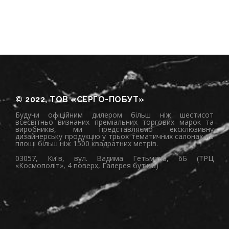
© 2022, ТОВ «СЕРГО-ПОБУТ»
Будучи офіційним дилером більш ніж шестисот
всесвітньо визнаних преміальних торгових марок та
виробників, ми представляємо ексклюзивну
дизайнерську продукцію у трьох тематичних салонах на
площі більш ніж 1500 квадратних метрів.
03057, Київ, вул. Вадима Гетьмана, 6Б (ТРЦ
«Космополіт», 4 поверх, Галерея бутіків)