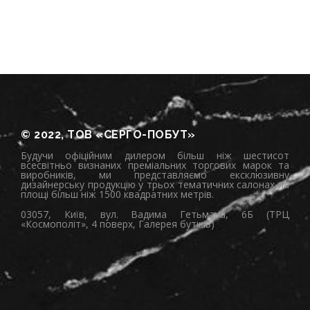
© 2022, ТОВ «СЕРГО-ПОБУТ»
Будучи офіційним дилером більш ніж шестисот
всесвітньо визнаних преміальних торгових марок та
виробників, ми представляємо ексклюзивну
дизайнерську продукцію у трьох тематичних салонах на
площі більш ніж 1500 квадратних метрів.
03057, Київ, вул. Вадима Гетьмана, 6Б (ТРЦ
«Космополіт», 4 поверх, Галерея бутіків)