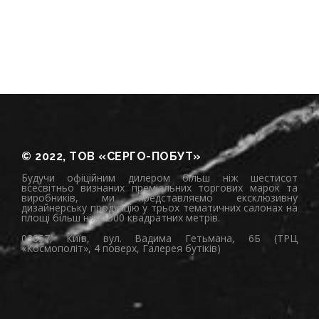
© 2022, ТОВ «СЕРГО-ПОБУТ»
Будучи офіційним дилером більш ніж шестисот
всесвітньо визнаних преміальних торгових марок та
виробників, ми представляємо ексклюзивну
дизайнерську продукцію у трьох тематичних салонах на
площі більш ніж 1500 квадратних метрів.
03057, Київ, вул. Вадима Гетьмана, 6Б (ТРЦ
«Космополіт», 4 поверх, Галерея бутіків)