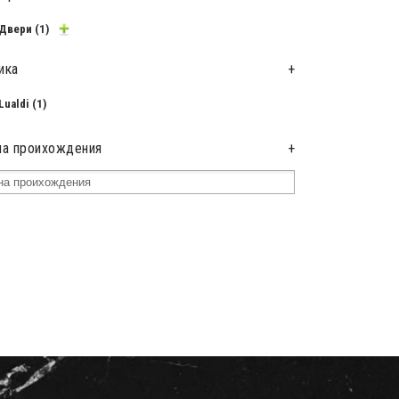
Двери
(1)
ика
+
Lualdi
(1)
на проихождения
+