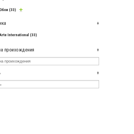
Обои
(33)
ика
+
Arte International
(33)
на проихождения
+
ь
+