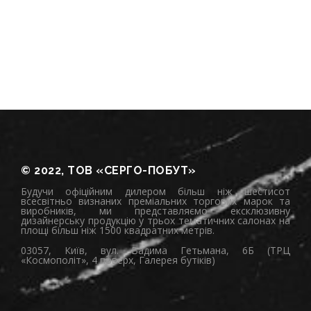
© 2022, ТОВ «СЕРГО-ПОБУТ»
Будучи офіційним дилером більш ніж шестисот
всесвітньо визнаних преміальних торгових марок та
виробників, ми представляємо ексклюзивну
дизайнерську продукцію у трьох тематичних салонах на
площі більш ніж 1500 квадратних метрів.
03057, Київ, вул. Вадима Гетьмана, 6Б (ТРЦ
«Космополіт», 4 поверх, Галерея бутіків)