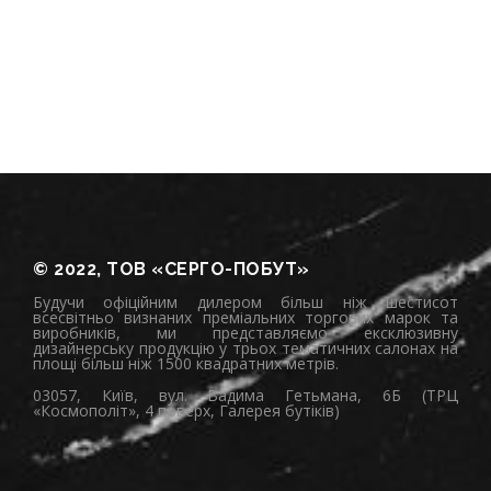
© 2022, ТОВ «СЕРГО-ПОБУТ»
Будучи офіційним дилером більш ніж шестисот
всесвітньо визнаних преміальних торгових марок та
виробників, ми представляємо ексклюзивну
дизайнерську продукцію у трьох тематичних салонах на
площі більш ніж 1500 квадратних метрів.
03057, Київ, вул. Вадима Гетьмана, 6Б (ТРЦ
«Космополіт», 4 поверх, Галерея бутіків)