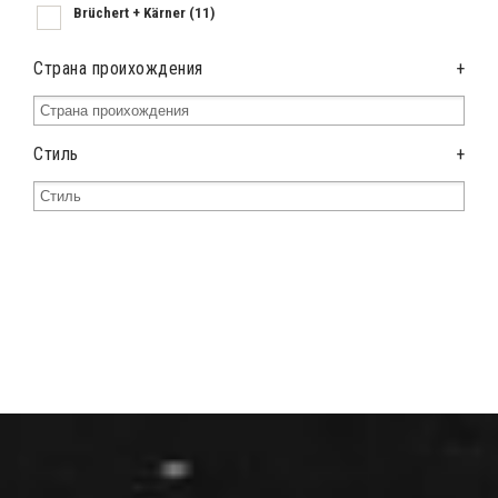
Brüchert + Kärner
(11)
Страна проихождения
+
Стиль
+