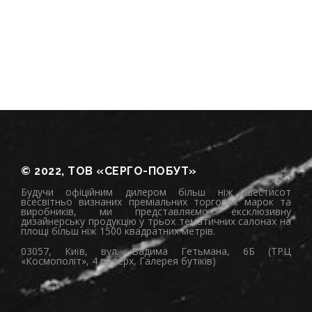
© 2022, ТОВ «СЕРГО-ПОБУТ»
Будучи офіційним дилером більш ніж шестисот
всесвітньо визнаних преміальних торгових марок та
виробників, ми представляємо ексклюзивну
дизайнерську продукцію у трьох тематичних салонах на
площі більш ніж 1500 квадратних метрів.
03057, Київ, вул. Вадима Гетьмана, 6Б (ТРЦ
«Космополіт», 4 поверх, Галерея бутіків)