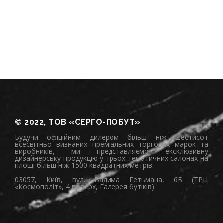
© 2022, ТОВ «СЕРГО-ПОБУТ»
Будучи офіційним дилером більш ніж шестисот
всесвітньо визнаних преміальних торгових марок та
виробників, ми представляємо ексклюзивну
дизайнерську продукцію у трьох тематичних салонах на
площі більш ніж 1500 квадратних метрів.
03057, Київ, вул. Вадима Гетьмана, 6Б (ТРЦ
«Космополіт», 4 поверх, Галерея бутіків)