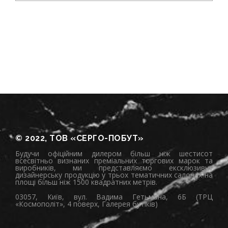
© 2022, ТОВ «СЕРГО-ПОБУТ»
Будучи офіційним дилером більш ніж шестисот
всесвітньо визнаних преміальних торгових марок та
виробників, ми представляємо ексклюзивну
дизайнерську продукцію у трьох тематичних салонах на
площі більш ніж 1500 квадратних метрів.
03057, Київ, вул. Вадима Гетьмана, 6Б (ТРЦ
«Космополіт», 4 поверх, Галерея бутіків)