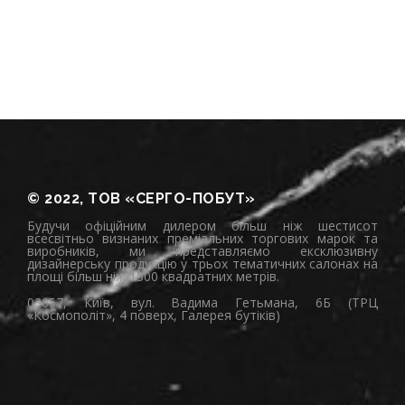
© 2022, ТОВ «СЕРГО-ПОБУТ»
Будучи офіційним дилером більш ніж шестисот
всесвітньо визнаних преміальних торгових марок та
виробників, ми представляємо ексклюзивну
дизайнерську продукцію у трьох тематичних салонах на
площі більш ніж 1500 квадратних метрів.
03057, Київ, вул. Вадима Гетьмана, 6Б (ТРЦ
«Космополіт», 4 поверх, Галерея бутіків)