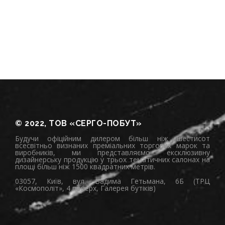
© 2022, ТОВ «СЕРГО-ПОБУТ»
Будучи офіційним дилером більш ніж шестисот
всесвітньо визнаних преміальних торгових марок та
виробників, ми представляємо ексклюзивну
дизайнерську продукцію у трьох тематичних салонах на
площі більш ніж 1500 квадратних метрів.
03057, Київ, вул. Вадима Гетьмана, 6Б (ТРЦ
«Космополіт», 4 поверх, Галерея бутіків)