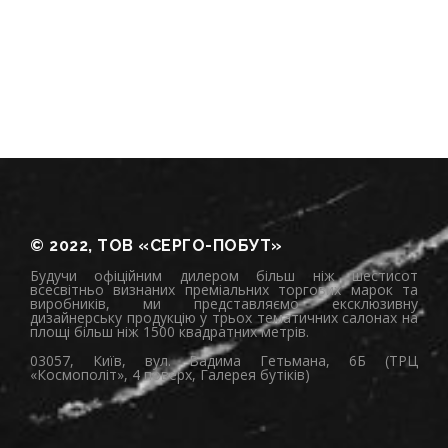
© 2022, ТОВ «СЕРГО-ПОБУТ»
Будучи офіційним дилером більш ніж шестисот
всесвітньо визнаних преміальних торгових марок та
виробників, ми представляємо ексклюзивну
дизайнерську продукцію у трьох тематичних салонах на
площі більш ніж 1500 квадратних метрів.
03057, Київ, вул. Вадима Гетьмана, 6Б (ТРЦ
«Космополіт», 4 поверх, Галерея бутіків)