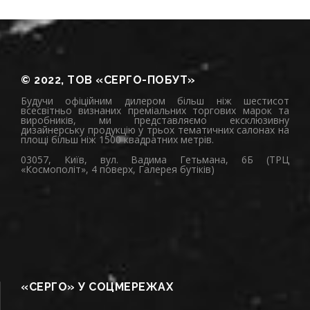
© 2022, ТОВ «СЕРГО-ПОБУТ»
Будучи офіційним дилером більш ніж шестисот
всесвітньо визнаних преміальних торгових марок та
виробників, ми представляємо ексклюзивну
дизайнерську продукцію у трьох тематичних салонах на
площі більш ніж 1500 квадратних метрів.
03057, Київ, вул. Вадима Гетьмана, 6Б (ТРЦ
«Космополіт», 4 поверх, Галерея бутіків)
«СЕРГО» У СОЦМЕРЕЖАХ