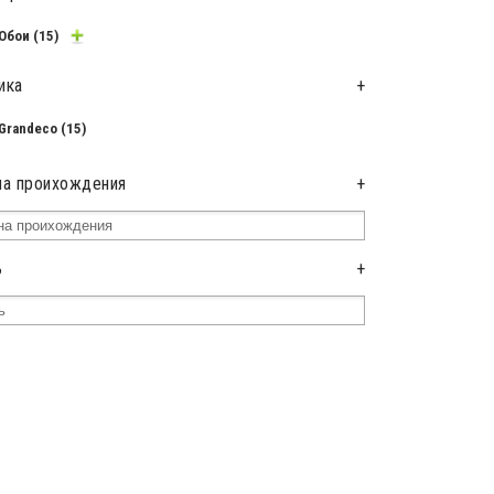
Обои
(15)
ика
+
Grandeco
(15)
на проихождения
+
ь
+