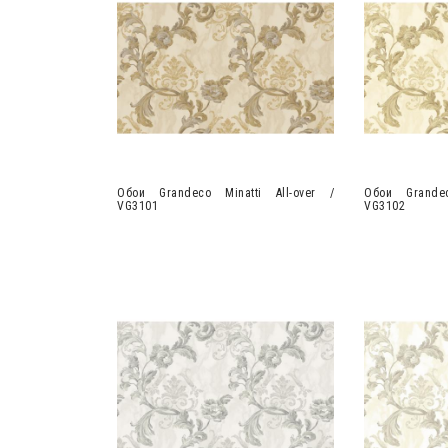
Обои Grandeco Minatti All-over /
Обои Grandec
VG3101
VG3102