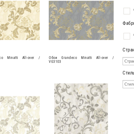
Фабр
Стра
o Minatti All-over /
Обои Grandeco Minatti All-over /
VG3103
Стил