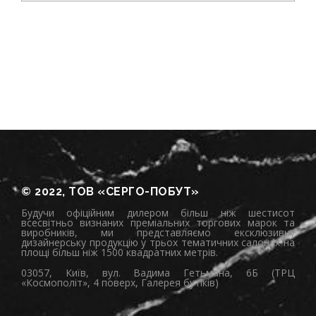
© 2022, ТОВ «СЕРГО-ПОБУТ»
Будучи офіційним дилером більш ніж шестисот
всесвітньо визнаних преміальних торгових марок та
виробників, ми представляємо ексклюзивну
дизайнерську продукцію у трьох тематичних салонах на
площі більш ніж 1500 квадратних метрів.
03057, Київ, вул. Вадима Гетьмана, 6Б (ТРЦ
«Космополіт», 4 поверх, Галерея бутіків)