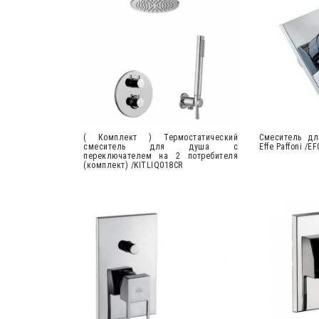
( Комплект ) Термостатический
Cмеситель дл
смеситель для душа с
Effe Paffoni /E
переключателем на 2 потребителя
(комплект) /KITLIQ018CR