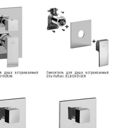
я душа встраиваемый
Cмеситель для душа встраиваемый
L019CR/M
Elle Paffoni /ELBOX010CR