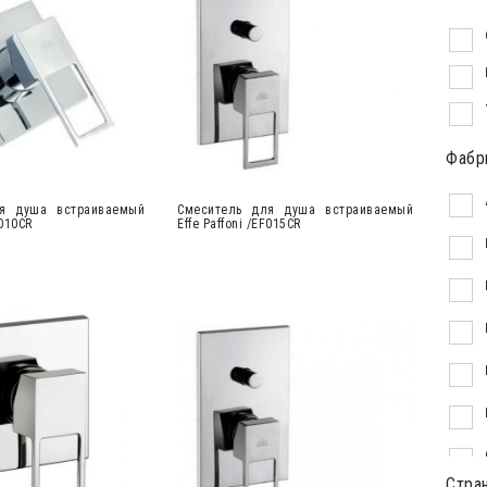
Фабр
я душа встраиваемый
Cмеситель для душа встраиваемый
F010CR
Effe Paffoni /EF015CR
Стра