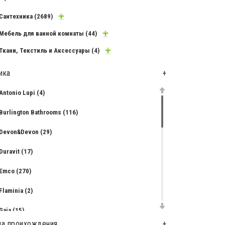
Сантехника
(2689)
Мебель для ванной комнаты
(44)
Ткани, Текстиль и Аксессуары
(4)
ика
+
Antonio Lupi
(4)
Burlington Bathrooms
(116)
Devon&Devon
(29)
Duravit
(17)
Emco
(270)
Flaminia
(2)
Gaia
(15)
на проихождения
+