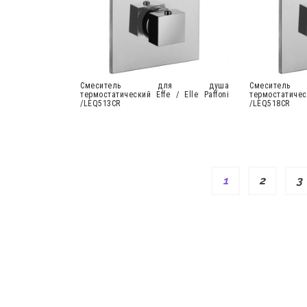
Cмеситель для душа
Cмесит
термостатический Effe / Elle Paffoni
термостатичес
/LEQ513CR
/LEQ518CR
1
2
3