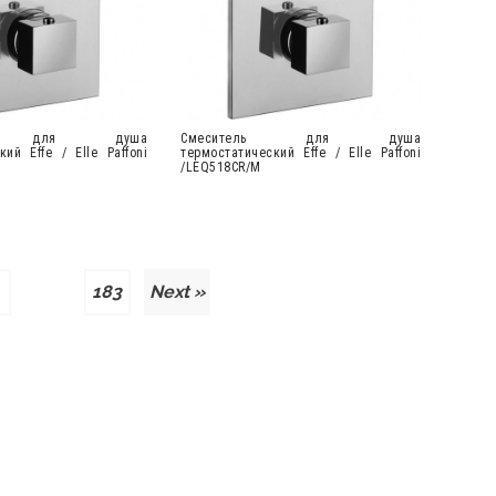
ель для душа
Cмеситель для душа
кий Effe / Elle Paffoni
термостатический Effe / Elle Paffoni
/LEQ518CR/M
…
183
Next »