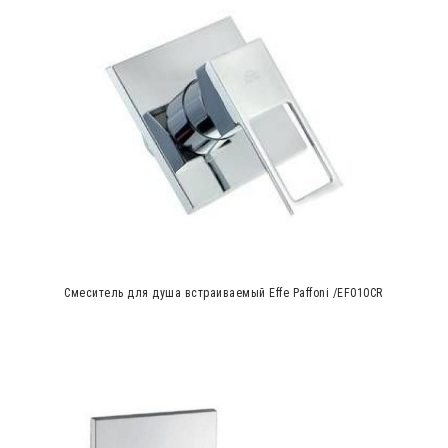
Cмеситель для душа встраиваемый Effe Paffoni /EF010CR