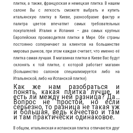
плитки, а также, французская и немецкая плитка. В нашем
салоне Вы с легкость сможете выбрать и купить
итальянскую плитку в Киеве, разнообразие фактур и
палитра цветов впечатлит самых требовательных
покупателей. Италия и Испания – два самых крупных
Европейских производителя плитки в Мире. Обе страны
постоянно соперничают за клиентов на большинстве
мировых рынков, при этом каждая считает, что именно её
плитка самая лучшая. В магазинах плитки в Киеве Вас будут
склонять к той плитке, с которой работает магазин
(большинство салонов специализируется либо на
Итальянской, либо на Испанской плитке).
Как же нам разобраться и
понять, какая плитка лучше, и
есть ли между ней разница? Да…
Вопрос не простой, но если
серьезно, то разница не такая уж
и большая, ведь качество и там
и там практически одинаковое.
В общем, итальянская и испанская плитка отличаются друг