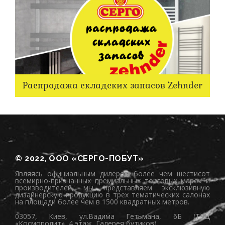
Распродажа складских запасов Zehnder
© 2022, ООО «СЕРГО-ПОБУТ»
Являясь официальным дилером более чем шестисот
всемирно-признанных премиальных торговых марок и
производителей, мы представляем эксклюзивную
дизайнерскую продукцию в трех тематических салонах
на площади более чем в 1500 квадратных метров.
03057, Киев, ул.Вадима Гетьмана, 6Б (ТРЦ
«Космополит», 4 этаж, Галерея бутиков)