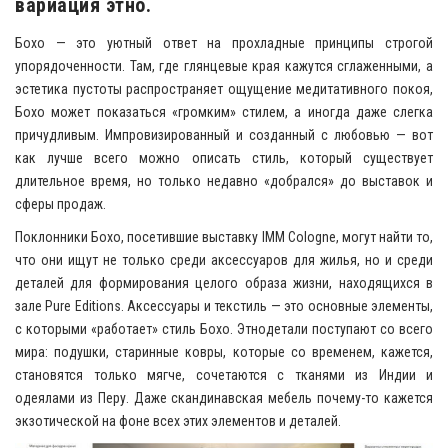
вариация этно.
Бохо — это уютный ответ на прохладные принципы строгой
упорядоченности. Там, где глянцевые края кажутся сглаженными, а
эстетика пустоты распространяет ощущение медитативного покоя,
Бохо может показаться «громким» стилем, а иногда даже слегка
причудливым. Импровизированный и созданный с любовью — вот
как лучше всего можно описать стиль, который существует
длительное время, но только недавно «добрался» до выставок и
сферы продаж.
Поклонники Бохо, посетившие выставку IMM Cologne, могут найти то,
что они ищут не только среди аксессуаров для жилья, но и среди
деталей для формирования целого образа жизни, находящихся в
зале Pure Editions. Аксессуары и текстиль — это основные элементы,
с которыми «работает» стиль Бохо. Этнодетали поступают со всего
мира: подушки, старинные ковры, которые со временем, кажется,
становятся только мягче, сочетаются с тканями из Индии и
одеялами из Перу. Даже скандинавская мебель почему-то кажется
экзотической на фоне всех этих элементов и деталей.